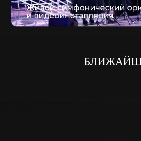
Живой симфонический ор
и видеоинсталляция
БЛИЖАЙШИ