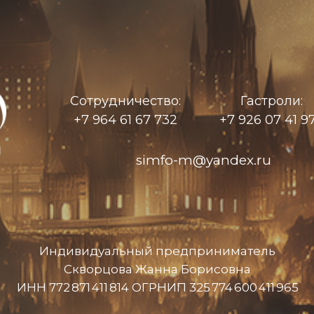
Сотрудничество:
Гастроли:
+7 964 61 67 732
+7 926 07 41 9
simfo-m@yandex.ru
Индивидуальный предприниматель
Скворцова Жанна Борисовна
ИНН 772 871 411 814 ОГРНИП 325 774 600 411 965