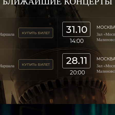
БЛИЖАЙШИЕ КОНЦЕРТЫ
31.10
МОСКВ
КУПИТЬ БИЛЕТ
Маршала
Зал «Мос
Малиновск
14:00
28.11
МОСКВ
КУПИТЬ БИЛЕТ
Маршала
Зал «Мос
Малиновск
20:00