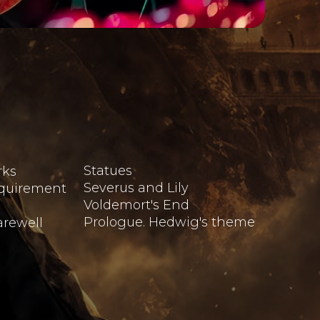
Statues
rks
Severus and Lily
quirement
Voldemort's End
Prologue. Hedwig's theme
arewell