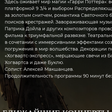
Здесь оживает мир магии «Гарри Поттера»: 
платформой 9 3/4 и выбором Распределяющ
за золотым снитчем, романтика Святочного 
поисков крестражей. Завораживающая музы
Патрика Дойла и других композиторов пров
фильма к триумфальной развязке. Театральн
в сочетании с иммерсивными эффектами соз
погружения в мир волшебства. Декорации п
«Хогвартс-экспресс», мерцающие свечи из Б
Хогвартса и даже Буклю.
Солист: Алексей Макшанцев.
Продолжительность программы 90 минут без