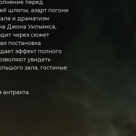
волнение перед
ей шляпы, азарт погони
бала и драматизм
ка Джона Уильямса,
одит через сюжет
ая постановка
дает эффект полного
озволяют увидеть
ольшого зала, гостиные
 антракта.