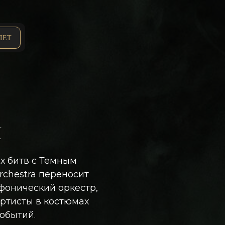
ЛЕТ
Я
х битв с Темным
rchestra переносит
фонический оркестр,
ртисты в костюмах
обытий.