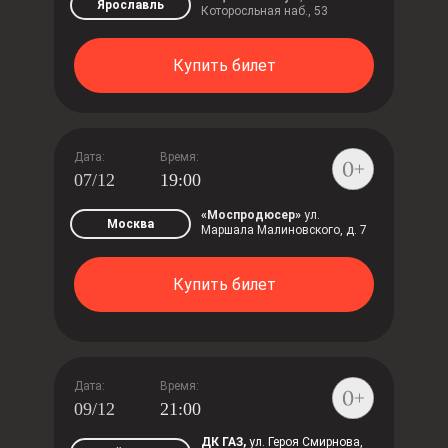
Ярославль
Которосльная наб., 53
Купить билет
Дата:
Время:
07/12
19:00
«Моспродюсер»
ул.
Москва
Маршала Малиновского, д. 7
Купить билет
Дата:
Время:
09/12
21:00
ДК ГАЗ,
ул. Героя Смирнова,