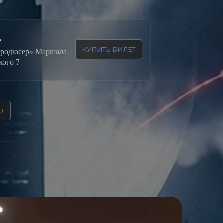
А
КУПИТЬ БИЛЕТ
продюсер» Маршала
ого 7
Т