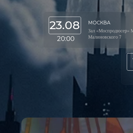
23.08
МОСКВА
Зал «Моспродюсер» 
Малиновского 7
20:00