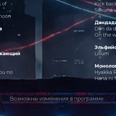
 of
Kick bac
Sukuna 
 moon
Дандад
в
Dan da 
On the 
Эльфийс
екающий
Lilium
Моноло
ou no
Hyakka 
Hana ni 
Возможны изменения в программе