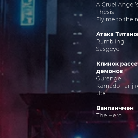
A Cruel Angel’s
Thesis
Fly me to the
Атака Титано
Rumbling
Sasgeyo
Клинок расс
демонов
Gurenge
Kamado Tanjir
Uta
Ванпанчмен
The Hero