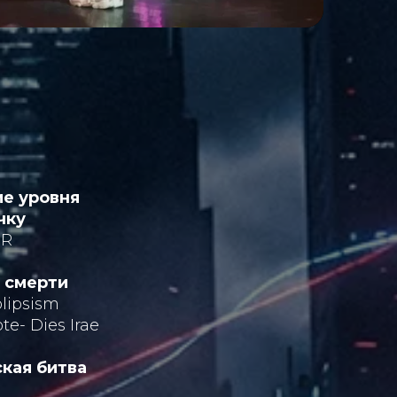
е уровня
чку
eR
 смерти
olipsism
te- Dies Irae
кая битва