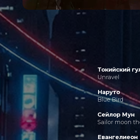
Токийский гу
Unravel
Наруто
Blue Bird
Сейлор Мун
Sailor moon t
Евангелиеон