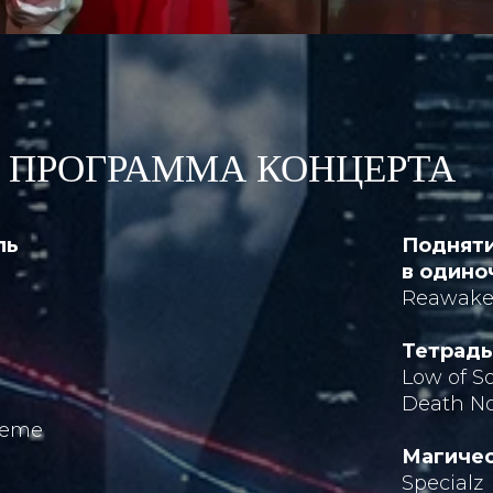
ПРОГРАММА КОНЦЕРТА
ль
Подняти
в одино
Reawak
Тетрадь
Low of S
Death No
heme
Магичес
Specialz