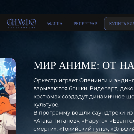
АФИША
РЕПЕРТУАР
КУПИТЬ БИ
МИР АНИМЕ: ОТ НА
16+
Оркестр играет Опенинги и эндинги
взрываются бошки. Видеоарт, деко
костюмах создадут динамичное шо
культуре.
В программу вошли саундтреки из 
«Атака Титанов», «Наруто», «Еванг
смерти», «Токийский гуль», «Эльфи