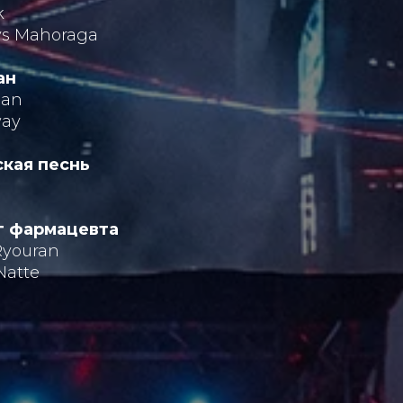
k
vs Mahoraga
ан
dan
way
кая песнь
г фармацевта
Ryouran
Natte