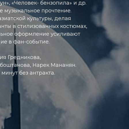
н», «Человек- бензопила» и др.
е музыкальное прочтение.
зиатской культуры, делая
анты в стилизованных костюмах,
альное оформление усиливают
ие в фан-событие.
ия Гредникова,
ябоштанова, Нарек Мананян.
минут без антракта.