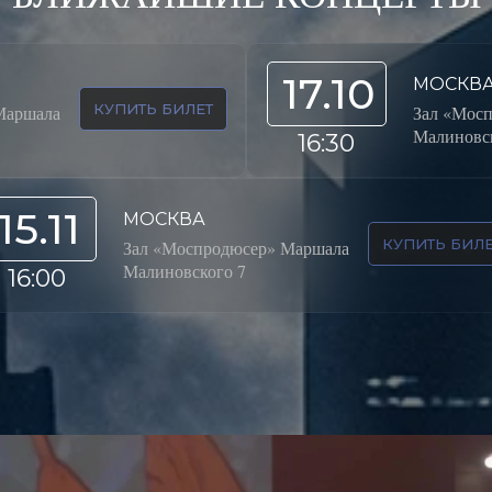
17.10
МОСКВ
КУПИТЬ БИЛЕТ
Маршала
Зал «Мос
Малиновск
16:30
15.11
МОСКВА
КУПИТЬ БИЛЕ
Зал «Моспродюсер» Маршала
Малиновского 7
16:00