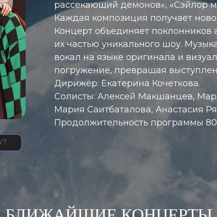
рассекающий демонов», «Сэйлор му
Каждая композиция получает ново
Концерт объединяет поклонников а
их частью уникального шоу. Музык
вокал на языке оригинала и визу
погружение, превращая выступлен
Дирижёр: Екатерина Кочеткова.
Солисты: Алексей Макшанцев, Мар
Мария Саитбаталова, Анастасия Р
Продолжительность программы 80 
УТ
БЛИЖАЙШИЕ КОНЦЕРТЫ